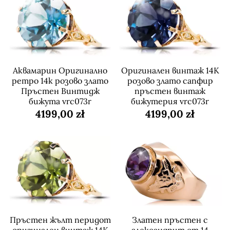
Аквамарин Оригинално
Оригинален винтаж 14K
ретро 14k розово злато
розово злато сапфир
Пръстен Винтидж
пръстен винтаж
бижута vrc073r
бижутерия vrc073r
4199,00 zł
4199,00 zł
Пръстен жълт перидот
Златен пръстен с