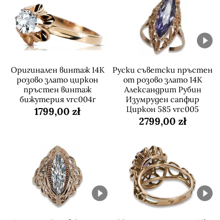
Оригинален винтаж 14K
Руски съветски пръстен
розово злато циркон
от розово злато 14K
пръстен винтаж
Александрит Рубин
бижутерия vrc004r
Изумруден сапфир
Циркон 585 vrc005
1799,00 zł
2799,00 zł