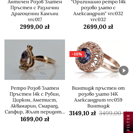
Античен Розов Златен
"Оригинално ретро 14k
Пръстен с Различни
розово злато с
Драгоценни Камъни
Александрит" vrc032
vrc017
vrc032
2999,00 zł
2699,00 zł
-10%
Ретро Розов Златен
Винтидж пръстен от
Пръстен 14k с Рубин,
розово злато 14K
Циркон, Аметист,
Александрит vrc059
Аквамарин, Смарагд,
Винтидж
Сапфир, Жълт перидот...
3149,10 zł
3499,00 zł
FILTER
1699,00 zł