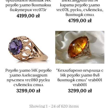
оригинален винтаж 14K
александрит от 14
розово злато винтажна
карата розово злато
бижутерия vrc073r
vrc078, руски, съветски,
винтидж стил
4199,00 zł
4799,00 zł
Розово злато 14K розово
"Кехлибарено огърлица с
злато Александрит
14k розово злато във
пръстен vrc080 руски
винтидж стил" vrab001
съветски стил
vrab001
3299,00 zł
3299,00 zł
Showing 1 - 24 of 620 items