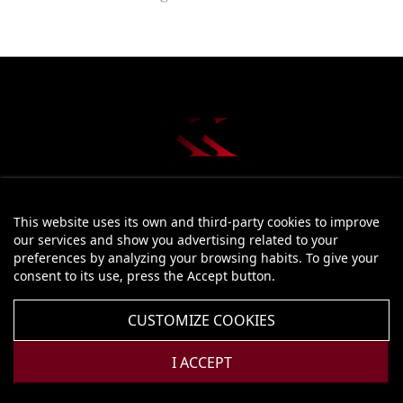
This website uses its own and third-party cookies to improve
STORE INFORMATION
our services and show you advertising related to your
preferences by analyzing your browsing habits. To give your
PRODUCTS

consent to its use, press the Accept button.
OUR COMPANY

CUSTOMIZE COOKIES
YOUR ACCOUNT

I ACCEPT