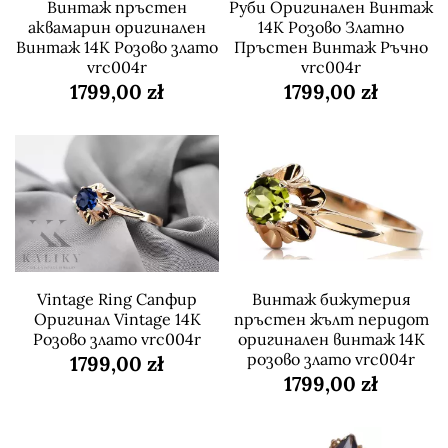
Винтаж пръстен
Руби Оригинален Винтаж
аквамарин оригинален
14K Розово Златно
Винтаж 14K Розово злато
Пръстен Винтаж Ръчно
vrc004r
vrc004r
1799,00 zł
1799,00 zł
Vintage Ring Сапфир
Винтаж бижутерия
Оригинал Vintage 14K
пръстен жълт перидот
Розово злато vrc004r
оригинален винтаж 14K
розово злато vrc004r
1799,00 zł
1799,00 zł