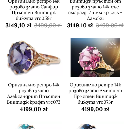
Оригинално ретро 14k
Винтидж пръстен от
розово злато Сапфир
розово злато 14k със
Пръстен Винтидж
смарагд, 7.5 мм кръгъл -
бижута vrc059r
Дамски
3149,10 zł
3499,00 zł
3149,10 zł
3499,00 zł
Оригинално ретро 14k
Оригинално ретро 14k
розово злато
розово злато Аметист
Александрит Пръстен
Пръстен Винтидж
Винтидж крафт vrc073
бижута vrc073r
4199,00 zł
4199,00 zł