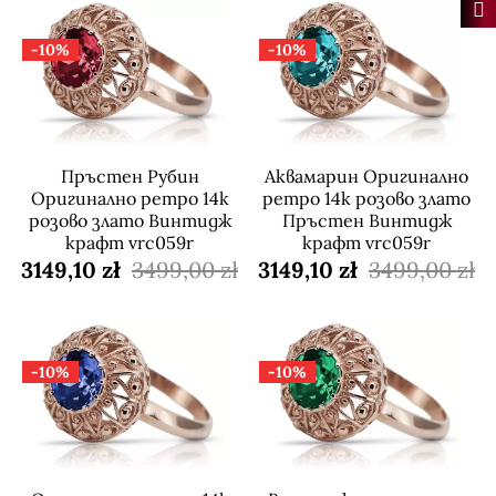
-10%
-10%
Пръстен Рубин
Аквамарин Оригинално
Оригинално ретро 14k
ретро 14k розово злато
розово злато Винтидж
Пръстен Винтидж
крафт vrc059r
крафт vrc059r
3149,10 zł
3499,00 zł
3149,10 zł
3499,00 zł
-10%
-10%