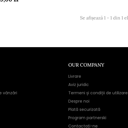
Se afișează 1 - 1 din 1
OUR COMPANY
Livrare
Aviz juridic
e vânzări
Termeni și condiții de utilizare
Despre noi
Plată securizată
Program partnerski
Contactați-ne