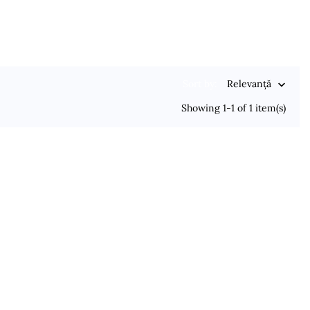
Sort by:
Relevanță

Showing 1-1 of 1 item(s)