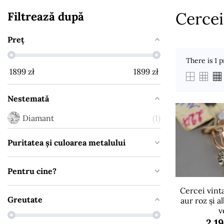
Cercei
Filtrează după
Preț
There is 1 p
1899
zł
1899
zł
Nestemată
Diamant
1
Puritatea și culoarea metalului
Pentru cine?
Cercei vinta
Greutate
aur roz și a
v
2.1