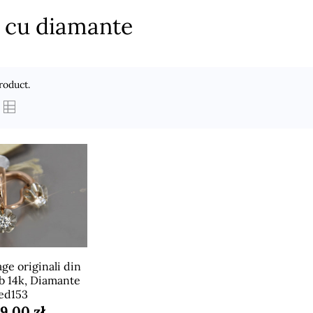
 cu diamante
roduct.
ge originali din
lb 14k, Diamante
ed153
99,00 zł