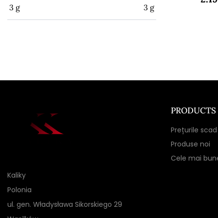
3
g
3
g
PRODUCTS
Prețurile scad
Produse noi
Cele mai bun
Kaliky
Polonia
ul. gen. Władysława Sikorskiego 29