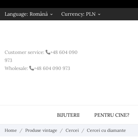
Language:
Română
Currency:
PLN
keyboard_arrow_down
keyboard_arrow_down
Customer service:
+48
604 090
973
Wholesale:
+48 604 090 973
BIJUTERII
PENTRU CINE?
Home
Produse vintage
Cercei
Cercei cu diamante