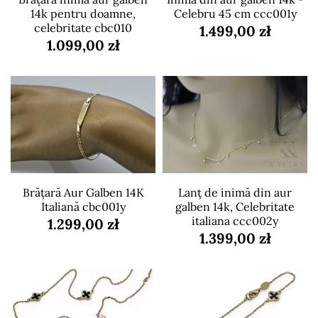
14k pentru doamne,
Celebru 45 cm ccc001y
celebritate cbc010
1.499,00 zł
1.099,00 zł
Brățară Aur Galben 14K
Lanț de inimă din aur
Italiană cbc001y
galben 14k, Celebritate
italiana ccc002y
1.299,00 zł
1.399,00 zł