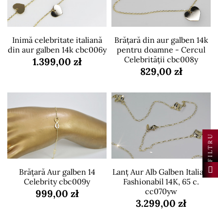
Inimă celebritate italiană
Brățară din aur galben 14k
din aur galben 14k cbc006y
pentru doamne - Cercul
Celebrității cbc008y
1.399,00 zł
829,00 zł
FILTRU
Brățară Aur galben 14
Lanț Aur Alb Galben Italian,
Celebrity cbc009y
Fashionabil 14K, 65 c.
cc070yw
999,00 zł
3.299,00 zł