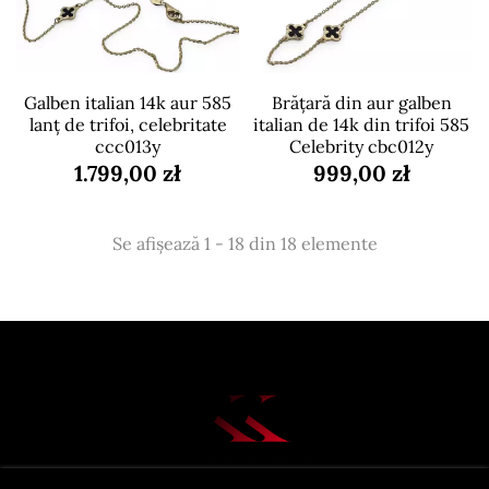
Galben italian 14k aur 585
Brățară din aur galben
lanţ de trifoi, celebritate
italian de 14k din trifoi 585
ccc013y
Celebrity cbc012y
1.799,00 zł
999,00 zł
Se afișează 1 - 18 din 18 elemente