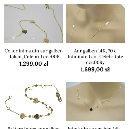
Colier inima din aur galben
Aur galben 14K, 70 c
italian, Celebrul ccc006
Infinitate Lant Celebritate
ccc009y
1.299,00 zł
1.699,00 zł
Brățară inimă aur galben
Inimă din aur galben 14k -