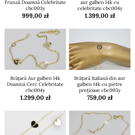
Frunză Doamnă Celebritate
aur galben 14k cu
cbc003y
celebritate cbc004y
999,00 zł
1.399,00 zł
Brățară Aur galben 14k
Brățară Italiană din aur
Doamnă Cerc Celebritate
galben 14k cu pietre
cbc004y
prețioase cbc005y
1.299,00 zł
759,00 zł