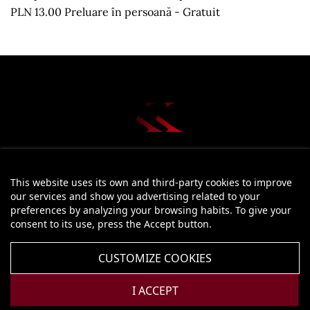
PLN 13.00 Preluare în persoană - Gratuit
This website uses its own and third-party cookies to improve
STORE INFORMATION
our services and show you advertising related to your
preferences by analyzing your browsing habits. To give your
PRODUCTS

consent to its use, press the Accept button.
OUR COMPANY

CUSTOMIZE COOKIES
YOUR ACCOUNT

I ACCEPT