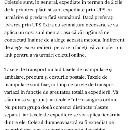
Coletele sunt, în general, expediate în termen de 2 zile
de la primirea plății și sunt expediate prin UPS cu
urmărire și predare fără semnătură. Dacă preferați
livrarea prin UPS Extra cu semnătura necesară, se va
aplica un cost suplimentar, așa că vă rugăm să ne
contactați înainte de a alege această metodă. Indiferent
de alegerea expedierii pe care o faceți, vă vom oferi un
link pentru a vă urmări coletul online.
Taxele de transport includ taxele de manipulare și
ambalare, precum și costurile poștale. Taxele de
manipulare sunt fixe, în timp ce taxele de transport
variază în funcție de greutatea totală a expedierii. Vă
sfătuim să vă grupați articolele într-o singură ordine.
Nu putem grupa două comenzi distincte plasate
separat, iar taxele de expediere se vor aplica fiecăruia
dintre ele. Coletul dumneavoastră va fi expediat pe
propriul risc, dar se acordă o atenție deosebită