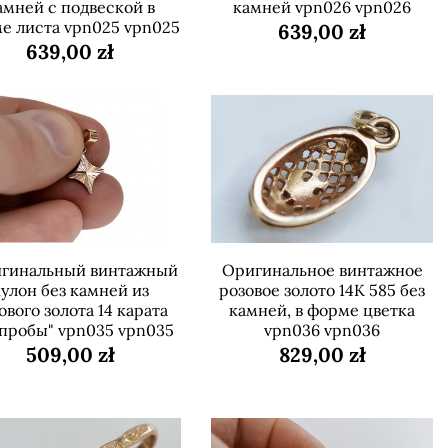
амней с подвеской в
камней vpn026 vpn026
е листа vpn025 vpn025
639,00 zł
639,00 zł
гинальный винтажный
Оригинальное винтажное
улон без камней из
розовое золото 14К 585 без
ового золота 14 карата
камней, в форме цветка
 пробы" vpn035 vpn035
vpn036 vpn036
509,00 zł
829,00 zł