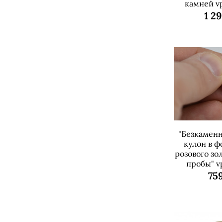
камней v
1 2
"Безкамен
кулон в ф
розового зол
пробы" v
759