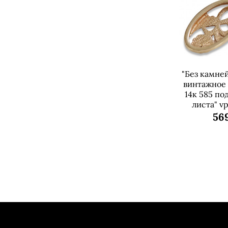
"Без камне
винтажное 
14к 585 по
листа" v
569