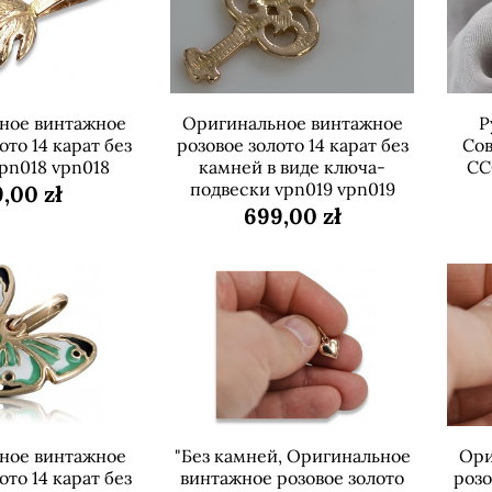
ное винтажное
Оригинальное винтажное
Р
ото 14 карат без
розовое золото 14 карат без
Сов
pn018 vpn018
камней в виде ключа-
СС
подвески vpn019 vpn019
,00 zł
699,00 zł
ное винтажное
"Без камней, Оригинальное
Ори
ото 14 карат без
винтажное розовое золото
розо