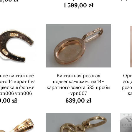
1 599,00 zł
ное винтажное
Винтажная розовая
Ори
ото 14 карат без
подвеска-камея из 14-
зод
двеска в форме
каратного золота 585 пробы
розо
vpn006 vpn006
vpn007
к
,00 zł
639,00 zł