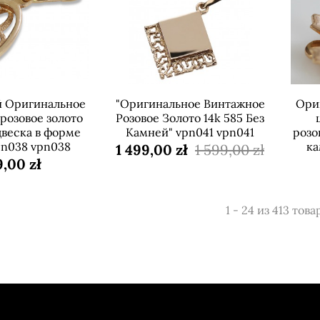
й Оригинальное
"Оригинальное Винтажное
Ори
розовое золото
Розовое Золото 14k 585 Без
двеска в форме
Камней" vpn041 vpn041
розо
pn038 vpn038
ка
1 499,00 zł
1 599,00 zł
,00 zł
1 - 24 из 413 това