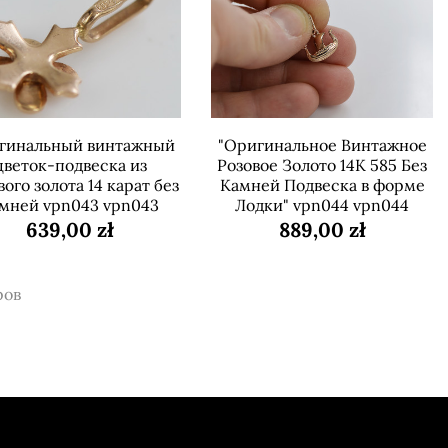
гинальный винтажный
"Оригинальное Винтажное
цветок-подвеска из
Розовое Золото 14К 585 Без
вого золота 14 карат без
Камней Подвеска в форме
мней vpn043 vpn043
Лодки" vpn044 vpn044
639,00 zł
889,00 zł
ров