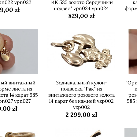
pn022 vpn022
14К 585 золото Сердечный
к
подвес" vpn024 vpn024
форм
99,00 zł
829,00 zł
ный винтажный
Зодиакальный кулон-
"Ори
орме листа из
подвеска "Рак" из
к
ота 14 карат 585
винтажного розового золота
роз
pn027 vpn027
14 карат без камней vzp002
585
vzp002
,00 zł
2 299,00 zł