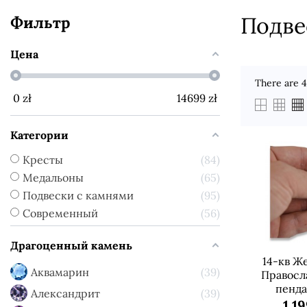
Подве
Фильтр
Цена
There are 4
0
zł
14699
zł
Категории
Кресты
84
Медальоны
65
Подвески с камнями
95
Современный
56
Драгоценный камень
14-кв Ж
Аквамарин
39
Правосл
пенда
Александрит
39
1 1