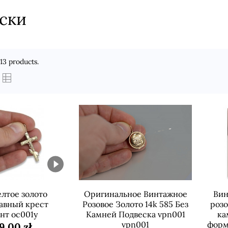
ски
13 products.
елтое золото
Оригинальное Винтажное
Вин
авный крест
Розовое Золото 14k 585 Без
розо
нт oc001y
Камней Подвеска vpn001
ка
vpn001
форм
99,00 zł