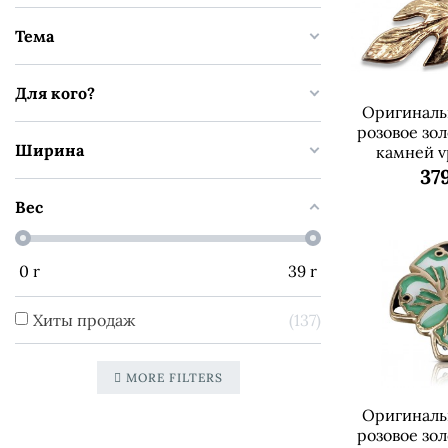
Тема
Для кого?
Оригиналь
розовое зол
Ширина
камней v
379
Вес
0
r
39
r
Хиты продаж
137
MORE FILTERS
Оригиналь
розовое зол