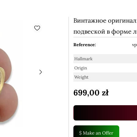
Винтажное оригинальн
подвеской в форме л
Reference:
vp
Hallmark
Origin
Weight
699,00 zł
$
Make an Offer