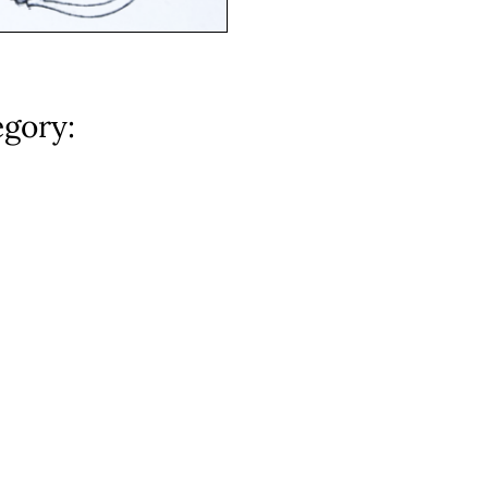
egory: