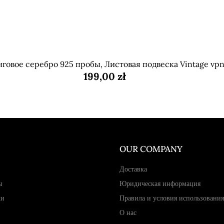
говое серебро 925 пробы, Листовая подвеска Vintage vpn
199,00 zł
OUR COMPANY
Доставка
ы
Юридическая информация
жи
Правила и условия использования
О нас