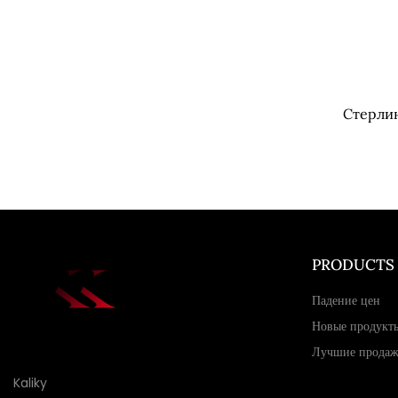
Стерлин
PRODUCTS
Падение цен
Новые продукт
Лучшие прода
Kaliky