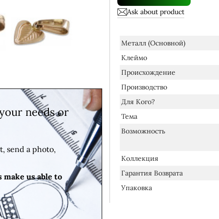
Ask about product
Металл (основной)
Клеймо
Происхождение
Производство
Для Кого?
 your needs or
Тема
Возможность
t, send a photo,
Коллекция
Гарантия Возврата
s make us able to
Упаковка