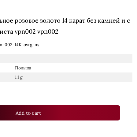
ое розовое золото 14 карат без камней и с
иста vpn002 vpn002
n-002-14K-ovrg-ns
Польша
1.1 g
Add to cart