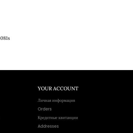
081s
YOUR ACCOUNT
Личная информация
Orders
Кредитные квитанции
Addresses