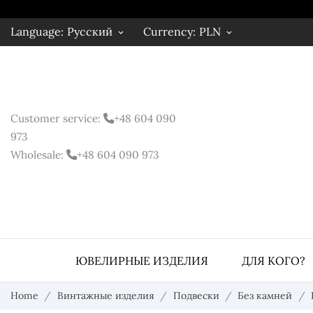
Language:
Русский
Currency:
PLN
keyboard_arrow_down
keyboard_arrow_down
Customer service:
+48
604 090
973
Wholesale:
+48 604 090 973
ЮВЕЛИРНЫЕ ИЗДЕЛИЯ
ДЛЯ КОГО?
Home
Винтажные изделия
Подвески
Без камней