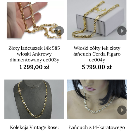
Złoty łańcuszek 14k 585
Włoski żółty 14k złoty
włoski Ankrowy
łańcuch Corda Figaro
diamentowany cc003y
cc004y
1 299,00 zł
5 799,00 zł
Kolekcja Vintage Rose:
Łańcuch z 14-karatowego