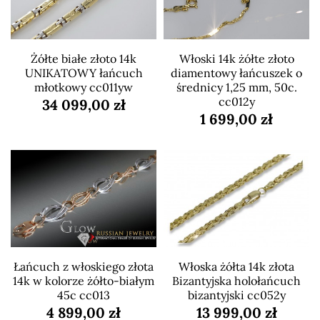
Żółte białe złoto 14k
Włoski 14k żółte złoto
UNIKATOWY łańcuch
diamentowy łańcuszek o
młotkowy cc011yw
średnicy 1,25 mm, 50c.
cc012y
34 099,00 zł
1 699,00 zł
Łańcuch z włoskiego złota
Włoska żółta 14k złota
14k w kolorze żółto-białym
Bizantyjska holołańcuch
45c cc013
bizantyjski cc052y
4 899,00 zł
13 999,00 zł