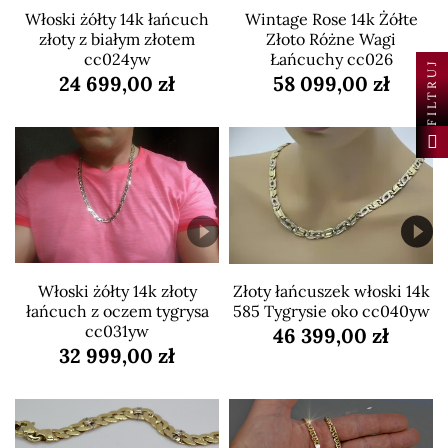
Włoski żółty 14k łańcuch
Wintage Rose 14k Żółte
złoty z białym złotem
Złoto Różne Wagi
cc024yw
Łańcuchy cc026
FILTRUJ
24 699,00 zł
58 099,00 zł
Włoski żółty 14k złoty
Złoty łańcuszek włoski 14k
łańcuch z oczem tygrysa
585 Tygrysie oko cc040yw
cc031yw
46 399,00 zł
32 999,00 zł