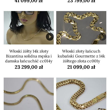
41 099,00 zł
23 799,00 zł
Włoski żółty 14k złoty
Włoski złoty łańcuch
Bizantina solidna męska i
kubański Gourmette z 14k
damska łańcuchść cc014y
żółtego złota cc001y
23 299,00 zł
21 099,00 zł