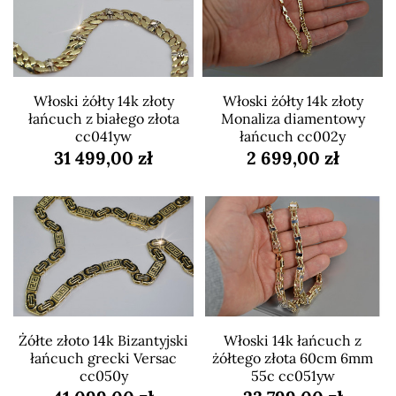
Włoski żółty 14k złoty
Włoski żółty 14k złoty
łańcuch z białego złota
Monaliza diamentowy
cc041yw
łańcuch cc002y
31 499,00 zł
2 699,00 zł
Żółte złoto 14k Bizantyjski
Włoski 14k łańcuch z
łańcuch grecki Versac
żółtego złota 60cm 6mm
cc050y
55c cc051yw