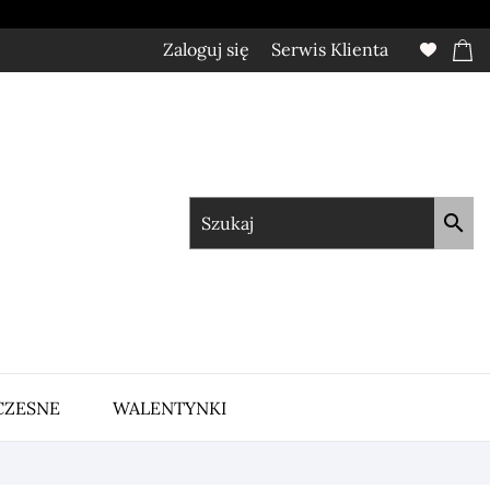
Zaloguj się
Serwis Klienta

CZESNE
WALENTYNKI