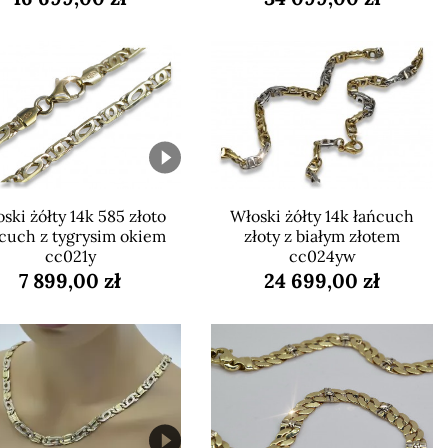
ski żółty 14k 585 złoto
Włoski żółty 14k łańcuch
cuch z tygrysim okiem
złoty z białym złotem
cc021y
cc024yw
7 899,00 zł
24 699,00 zł