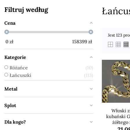
Łańcu
Filtruj według
Cena
Jest 123 pr
0
zł
158399
zł
Kategorie
Różańce
10
Łańcuszki
113
Metal
Splot
Włoski z
kubański G
Dla kogo?
żółtego 
21 0