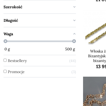
Szerokość
Długość
Waga
0
g
500
g
Włoska żó
Bizantyjs
Bestsellery
44
bizanty
13 9
Promocje
3