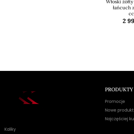
Włoski żółty 
łańcuch z
c
2 99
PRODUKTY
Promocje
Nowe produkt
Najczęściej 
Kaliky