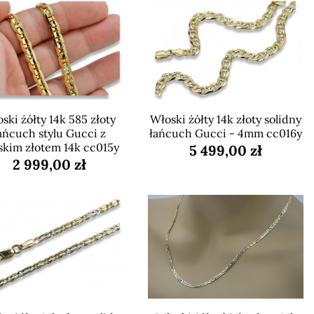
ski żółty 14k 585 złoty
Włoski żółty 14k złoty solidny
ańcuch stylu Gucci z
łańcuch Gucci - 4mm cc016y
skim złotem 14k cc015y
5 499,00 zł
2 999,00 zł