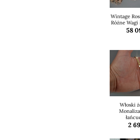
Wintage Rose
Różne Wagi
58 0
Włoski żó
Monaliz
łańcu
2 69