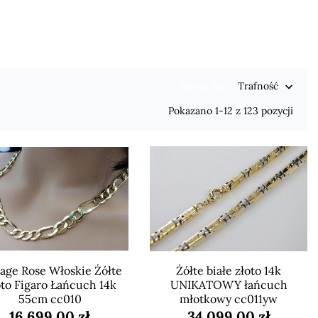
Sortuj wg:
Trafność

Pokazano 1-12 z 123 pozycji
age Rose Włoskie Żółte
Żółte białe złoto 14k
to Figaro Łańcuch 14k
UNIKATOWY łańcuch
55cm cc010
młotkowy cc011yw
16 699,00 zł
34 099,00 zł