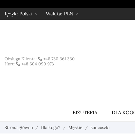
Język:
Polski
Waluta:
PLN
keyboard_arrow_down
keyboard_arrow_down
Obsługa Klienta:
+48 730 361 330
Hurt:
+48 604 090 973
BIŻUTERIA
DLA KOG
Strona główna
Dla kogo?
Męskie
Łańcuszki