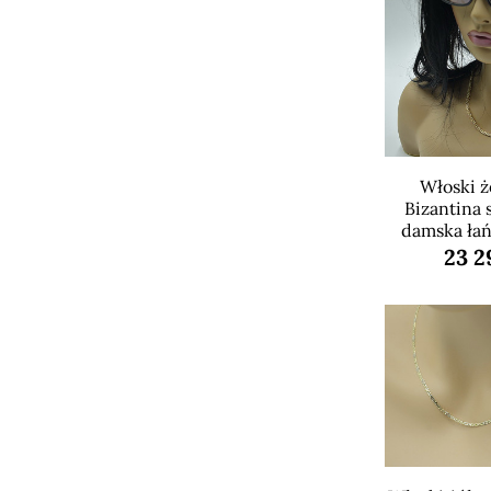
Włoski żó
Bizantina 
damska ła
23 2