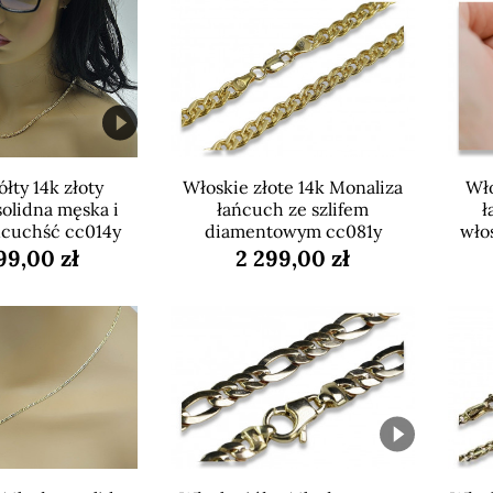
łty 14k złoty
Włoskie złote 14k Monaliza
Wło
solidna męska i
łańcuch ze szlifem
ł
ńcuchść cc014y
diamentowym cc081y
wło
99,00 zł
2 299,00 zł