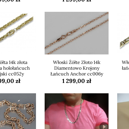
łta 14k złota
Włoski Żółte Złoto 14k
Wło
ka holołańcuch
Diamentowo Krojony
łań
jski cc052y
Łańcuch Anchor cc006y
99,00 zł
1 299,00 zł