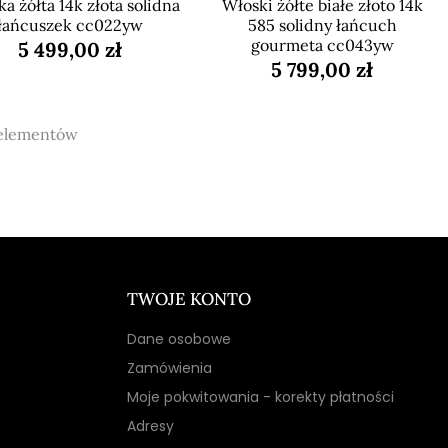
a żółta 14k złota solidna
Włoski żółte białe złoto 14k
łańcuszek cc022yw
585 solidny łańcuch
gourmeta cc043yw
5 499,00 zł
5 799,00 zł
 elementów
TWOJE KONTO
Dane osobowe
Zamówienia
Moje pokwitowania - korekty płatności
Adresy