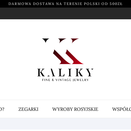
DARMOWA DOSTAWA NA TERENIE POLSKI OD 500ZŁ
O?
ZEGARKI
WYROBY ROSYJSKIE
WSPÓŁ