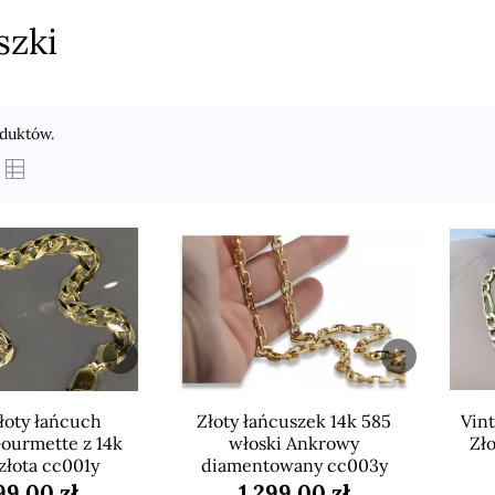
szki
oduktów.
łoty łańcuch
Złoty łańcuszek 14k 585
Vint
ourmette z 14k
włoski Ankrowy
Zło
złota cc001y
diamentowany cc003y
99,00 zł
1 299,00 zł