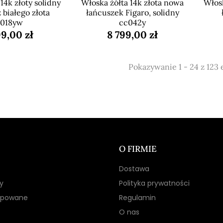
14k złoty solidny
Włoska żółta 14k złota nowa
Włosk
 białego złota
łańcuszek Figaro, solidny
c018yw
cc042y
9,00 zł
8 799,00 zł
Pokazywanie 1 - 24 z 123
O FIRMIE
Dostawa
y
Polityka prywatności
kupowane
Regulamin
O nas