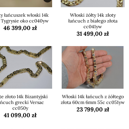
ty łańcuszek włoski 14k
Włoski żółty 14k złoty
 Tygrysie oko cc040yw
łańcuch z białego złota
cc041yw
46 399,00 zł
31 499,00 zł
te złoto 14k Bizantyjski
Włoski 14k łańcuch z żółtego
ańcuch grecki Versac
złota 60cm 6mm 55c cc051yw
cc050y
23 799,00 zł
41 099,00 zł