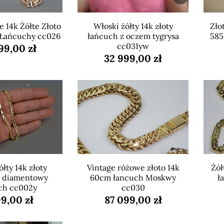
 14k Żółte Złoto
Włoski żółty 14k złoty
Zło
 Łańcuchy cc026
łańcuch z oczem tygrysa
585
cc031yw
99,00 zł
32 999,00 zł
łty 14k złoty
Vintage różowe złoto 14k
Żół
a diamentowy
60cm łancuch Moskwy
ł
ch cc002y
cc030
9,00 zł
87 099,00 zł