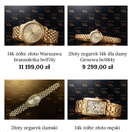
14k żółte złoto Warszawa
Złoty zegarek 14k dla damy
bransoletka lw074y
Genewa lw084y
11 199,00 zł
9 299,00 zł
Złoty zegarek damski
14k żółte złoto męski