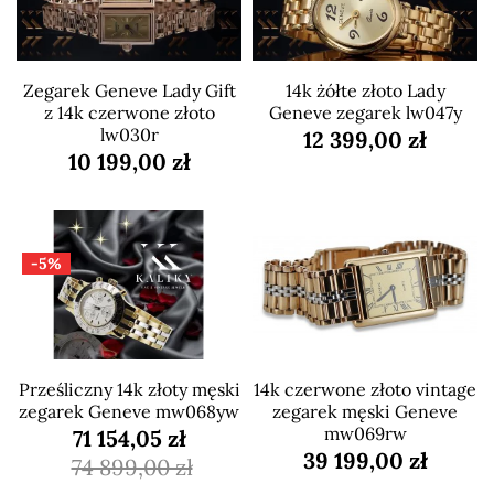
Zegarek Geneve Lady Gift
14k żółte złoto Lady
z 14k czerwone złoto
Geneve zegarek lw047y
lw030r
12 399,00 zł
10 199,00 zł
-5%
Prześliczny 14k złoty męski
14k czerwone złoto vintage
zegarek Geneve mw068yw
zegarek męski Geneve
mw069rw
71 154,05 zł
39 199,00 zł
74 899,00 zł