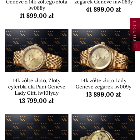
Geneve z 14k żółtego złota
zegarek Geneve mw089y
lw088y
41 899,00 zł
11 899,00 zł
FILTRUJ
14k żółte złoto, Złoty
14k żółte złoto Lady
cyferbla dla Pani Geneve
Geneve zegarek lw009y
Lady Gift. lw101ydy
13 899,00 zł
13 799,00 zł