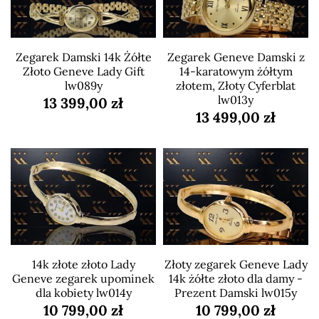
Zegarek Damski 14k Żółte
Zegarek Geneve Damski z
Złoto Geneve Lady Gift
14-karatowym żółtym
lw089y
złotem, Złoty Cyferblat
lw013y
13 399,00 zł
13 499,00 zł
14k złote złoto Lady
Złoty zegarek Geneve Lady
Geneve zegarek upominek
14k żółte złoto dla damy -
dla kobiety lw014y
Prezent Damski lw015y
10 799,00 zł
10 799,00 zł