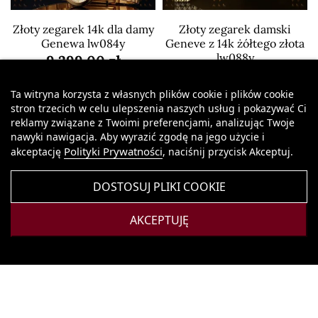
Złoty zegarek 14k dla damy
Złoty zegarek damski
Genewa lw084y
Geneve z 14k żółtego złota
lw088y
9 299,00 zł
11 899,00 zł
Ta witryna korzysta z własnych plików cookie i plików cookie
stron trzecich w celu ulepszenia naszych usług i pokazywać Ci
reklamy związane z Twoimi preferencjami, analizując Twoje
nawyki nawigacja. Aby wyrazić zgodę na jego użycie i
Polityki Prywatności
akceptację
, naciśnij przycisk Akceptuj.
DOSTOSUJ PLIKI COOKIE
AKCEPTUJĘ
14k żółte złoto, Złoty
14k żółte złoto Lady
cyferbla dla Pani Geneve
Geneve zegarek lw009y
Lady Gift. lw101ydy
13 899,00 zł
13 799,00 zł