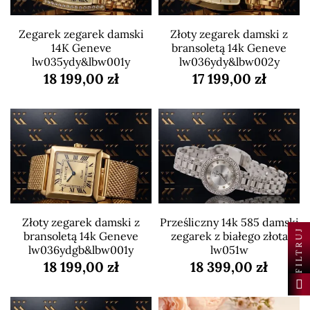
Zegarek zegarek damski
Złoty zegarek damski z
14K Geneve
bransoletą 14k Geneve
lw035ydy&lbw001y
lw036ydy&lbw002y
18 199,00 zł
17 199,00 zł
Złoty zegarek damski z
Prześliczny 14k 585 damski
FILTRUJ
bransoletą 14k Geneve
zegarek z białego złota
lw036ydgb&lbw001y
lw051w
18 199,00 zł
18 399,00 zł