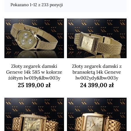
Pokazano 1-12 z 233 pozycji
Złoty zegarek damski
Złoty zegarek damski z
Geneve 14k 585 w kolorze
bransoletą 14k Geneve
żółtym lw019y&lbw003y
lw002ydy&lbw003y
25 199,00 zł
24 399,00 zł